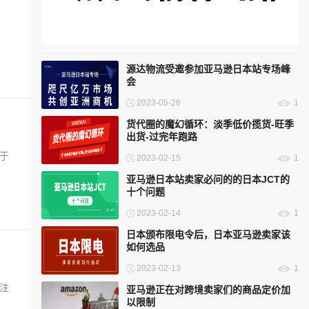
海外仓发展：动力与前行之路
税购
源达物流受邀参加亚马逊日本站专场峰
会
2023-05-26
1
货代圈的魔幻循环：淡季低价揽货-旺季
出货-过完年跑路
于
2023-02-15
1
的
亚马逊日本站卖家必问的的日本JCT的
十个问题
2023-02-14
1
日本颁布限电令后，日本亚马逊卖家该
如何选品
2023-02-13
1
注
亚马逊正在对跨境卖家们的商品定价加
以限制