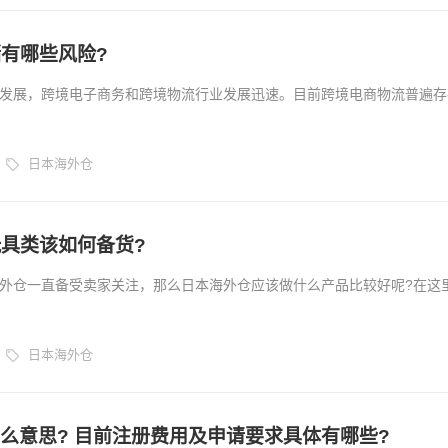
有哪些风险?
发展，跨境电子商务和跨境物流行业发展迅速。目前跨境电商物流普遍存
QQ
配送周期长、物流信息化、退货等问题。为了解决这些问题，大部分卖家
这样可以降低运输成本，提高时间效率。虽然目前日本海外仓储可以解决
日本海外仓
问题，但也存在一定的风险。...
具类该如何备货?
外仓一直备受卖家关注，那么日本海外仓应该做什么产品比较好呢?在这
选择玩具。聚会用品：季节性强，高峰期集中在11月和12月，尤其是黑
跨境电商的热门品类，有很多是日本海外仓的主要品类之一，卖家朋友们
日本海外仓
什么意思? 目前注册费用及申请要求具体有哪些?