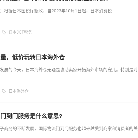
：根据日本国税厅新政，自2023年10月1日起，日本消费税
onsumptiontax，JCT)原则迎来新规，将启动“合格的发票保留制度”作为消费
.
日本JCT税务
质量，低价玩转日本海外仓
发展的今天，日本海外仓无疑是协助卖家开拓海外市场的宠儿。特别是对
化类的产品来说，在旺季物流拥堵的状态下，更是可以帮助卖家缩减邮递
外仓本土送货的方式赢战旺季。...
日本海外仓
门到门服务是什么意思?
子商务的不断发展，国际物流门到门服务也越来越受到商家和消费者的关
门到门服务进行详细的介绍和解释，并探讨其在国际物流中的重要性和优