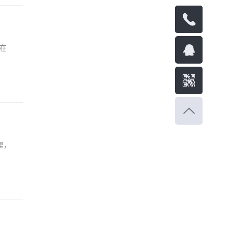
1324383
在
基
出
里，
色星
要