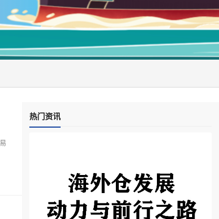
热门资讯
易
物
物