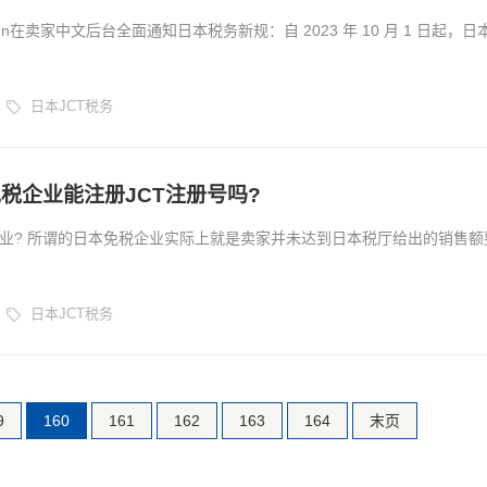
on在卖家中文后台全面通知日本税务新规：自 2023 年 10 月 1 日起，日
要有日本消费税注册号(“JCT 注册号”)。日本JCT究竟是什么?卖家必
费用是多少钱?本文将分为以下两个部分，对这些问题作出解答。有需要
日本JCT税务
..
税企业能注册JCT注册号吗?
业? 所谓的日本免税企业实际上就是卖家并未达到日本税厅给出的销售额
要向日本税厅缴纳消费税。...
日本JCT税务
9
160
161
162
163
164
末页