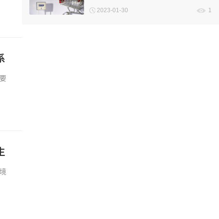
营的
2023-01-30
1
系
系
要
业进
存
生
境