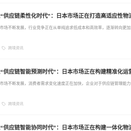
“供应链柔性化时代”：日本市场正在打造高适应性物
市场不断发展，行业竞争正在从单纯追求低成本和高效率，逐渐转向更加
QQ
供应链能力竞争。 过去，企业通常采用固定采购、集中运输、大规模备
这种方式能够降低部分运营成本，但面对市场需求快速变化、消费者偏好
跨境资讯
命周期缩短的新环境，传统供应链逐渐暴露出响应速度不足的问题。 进
供应链正在成为日本跨境电商发展的重要趋势。通过灵活备货、智能库存管
及数字化运营体系，企业正在构建能够快速适应市场变化的新型供应链模
“供应链智能预测时代”：日本市场正在构建精准化运
市场不断发展，消费者需求变化速度正在加快，企业对于供应链管理能力
过去，跨境卖家主要依靠销售经验、历史数据以及市场判断进行商品采购
更加复杂的市场环境，传统方式已经难以满足企业精细化运营需求。...
跨境资讯
“供应链智能协同时代”：日本市场正在构建一体化物