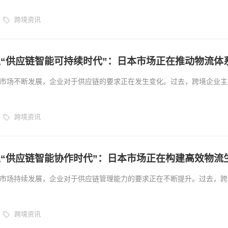
间的竞争正在逐渐转向供应链能力竞争。 进入2026年，单一企业独立运
跨境资讯
。越来越多跨境企业开始通过数字平台、海外仓网络、物流资源以及智能
环节之间的协同连接。...
“供应链智能可持续时代”：日本市场正在推动物流体
市场不断发展，企业对于供应链的要求正在发生变化。过去，跨境企业主
送效率以及商品销售增长，希望通过快速扩张获得市场机会。 但随着行
开始更加关注供应链长期稳定性，包括资源利用效率、运营成本控制、库
跨境资讯
展方向。...
“供应链智能协作时代”：日本市场正在构建高效物流
市场持续发展，企业对于供应链管理能力的要求正在不断提升。过去，跨
开发、市场推广以及销售增长，而物流和供应链往往被视为后端支持环
跨境资讯