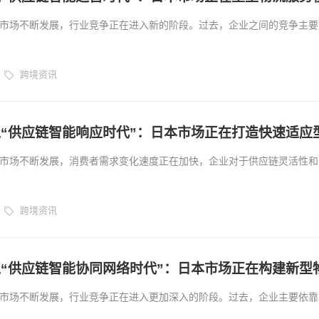
市场不断发展，行业竞争正在进入新的阶段。过去，企业之间的竞争主要
售渠道以及推广能力，而如今，供应链运营能力正在成为决定企业长期发
对消费者需求变化加快、订单结构更加复杂以及市场竞争不断增强的新环
跨境资讯
逐渐升级。...
“供应链智能响应时代”：日本市场正在打造快速适应
市场不断发展，消费者需求变化速度正在加快，企业对于供应链灵活性和
来越高。 过去，跨境企业主要关注商品价格、销售渠道以及物流成本，
升市场竞争力。但随着市场环境变化，单纯依靠传统供应链模式已经难以
跨境资讯
。...
“供应链智能协同网络时代”：日本市场正在构建新型
市场不断发展，行业竞争正在进入更加深入的阶段。过去，企业主要依靠
以及销售渠道获取市场机会，但随着消费者需求变化加快，供应链管理难