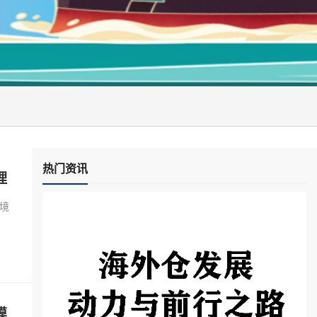
热门资讯
理
境
掌
提
模