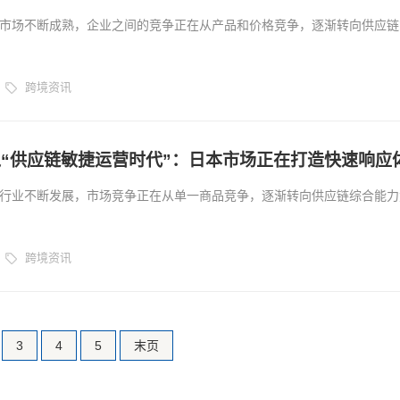
市场不断成熟，企业之间的竞争正在从产品和价格竞争，逐渐转向供应链
境卖家更多关注商品销售、流量获取以及订单增长，但随着市场环境变化
意识到，稳定、高效的供应链体系才是长期发展的核心基础。...
跨境资讯
“供应链敏捷运营时代”：日本市场正在打造快速响应
行业不断发展，市场竞争正在从单一商品竞争，逐渐转向供应链综合能力
望通过扩大库存、降低采购成本以及提高运输效率获得优势，但随着消费
，传统供应链模式正在面临新的挑战。...
跨境资讯
3
4
5
末页