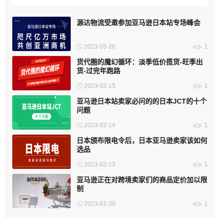
源达物流受邀参加亚马逊日本站专场峰会
2023-05-26
1
货代圈的魔幻循环：淡季低价揽货-旺季出
货-过完年跑路
2023-02-15
1
亚马逊日本站卖家必问的的日本JCT的十个
问题
2023-02-14
1
日本颁布限电令后，日本亚马逊卖家该如何
选品
2023-02-13
1
亚马逊正在对跨境卖家们的商品定价加以限
制
2023-01-30
1