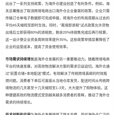
出台了一系列支持政策，为海外仓建设创造了有利条件。例如，海
关总署推出了取消跨境电商出口海外仓企业备案的政策，企业只需
传输订仓单电子数据即可完成申报，将海外仓的布局周期从过去的
平均45天缩短至即时生效。同时，"离境即退税"试点政策允许货物
出境后立即获得80%的退税款，剩余20%待销售完成后再行核算，
这一设计使企业资金周转效率提升35%。这些政策举措显著降低了
企业的运营成本，提高了资金使用效率。
市场需求持续增长
是海外仓发展的另一重要推动力。随着跨境电商
平台的快速发展，对高效物流解决方案的需求日益迫切。海外仓通
过"前置仓储+本地配送"模式，有效解决了传统跨境直邮的时效瓶
颈问题。消费者下单后可直接从当地仓库发货，配送时间从传统跨
境物流的几天甚至十几天缩短至1-3天，大大提升了购物体验。这
种便捷高效的物流模式受到越来越多消费者的青睐，推动了海外仓
需求的持续增长。
技术创新和应用
为海外仓发展提供了强大支撑。现代海外仓广泛应