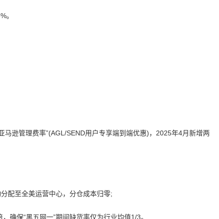
5%。
逊管理费率”(AGL/SEND用户专享端到端优惠)，2025年4月新增两
分配至全美运营中心，分仓成本归零;
，确保“黑五网一”期间缺货率仅为行业均值1/3。