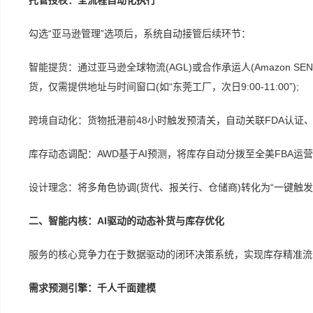
托管授权：全流程自动化执行
勾选“亚马逊管理”选项后，系统自动接管后续环节：
智能提货：通过亚马逊全球物流(AGL)或合作承运人(Amazon S
货，仅需提供地址与时间窗口(如“东莞工厂，次日9:00-11:00”);
跨境自动化：货物抵港前48小时触发预清关，自动关联FDA认证、
库存动态调配：AWD基于AI预测，将库存自动分拨至全美FBA运
设计理念：将多角色协调(货代、报关行、仓储商)转化为“一键触
二、智能内核：AI驱动的动态补货与库存优化
服务的核心竞争力在于数据驱动的闭环决策系统，实现库存精准流
需求预测引擎：千人千面建模