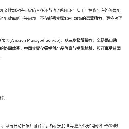
复杂性却常使卖家陷入多环节协调的困境：从工厂提货到海外终端配
调配效率低下等问题，
不仅耗费卖家15%-20%的运营精力，更挤占了
zon Managed Service)，
以三步极简操作、全链路自动
”的协同体系。中国卖家仅需提供产品信息与提货地址，即可享受从国
。
槛：
STA) 页面。系统自动扫描店铺商品，标识支持亚马逊入仓分销网络(AWD)的