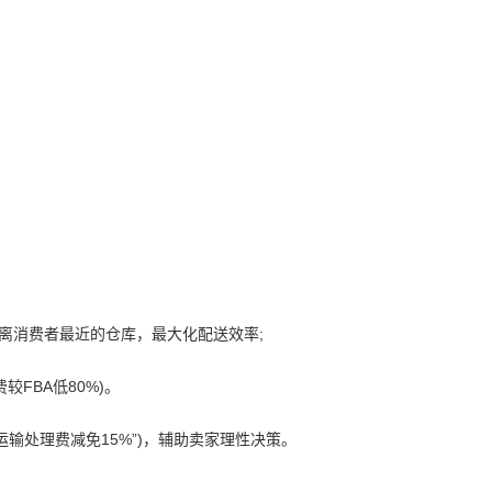
。
离消费者最近的仓库，最大化配送效率;
FBA低80%)。
运输处理费减免15%”)，辅助卖家理性决策。