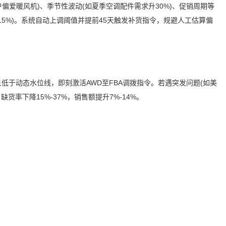
偏爱暖风机)、季节性波动(如夏季空调配件需求升30%)、促销周期等
平均15%)。系统自动上调阈值并提前45天触发补货指令，规避人工估算偏
一旦低于动态水位线，即刻激活AWD至FBA调拨指令。若遇突发问题(如美
货率下降15%-37%，销售额提升7%-14%。