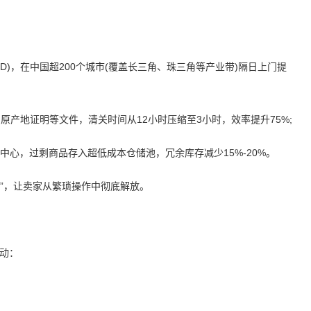
END)，在中国超200个城市(覆盖长三角、珠三角等产业带)隔日上门提
原产地证明等文件，清关时间从12小时压缩至3小时，效率提升75%;
营中心，过剩商品存入超低成本仓储池，冗余库存减少15%-20%。
发”，让卖家从繁琐操作中彻底解放。
动：
QQ