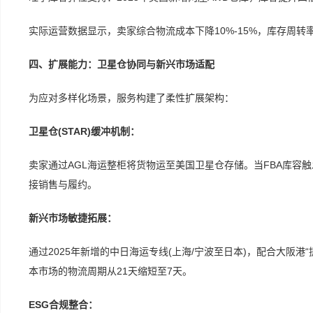
实际运营数据显示，卖家综合物流成本下降10%-15%，库存周转率提
四、扩展能力：卫星仓协同与新兴市场适配
为应对多样化场景，服务构建了柔性扩展架构：
卫星仓(STAR)缓冲机制：
卖家通过AGL海运整柜将货物运至美国卫星仓存储。当FBA库容触
接销售与履约。
新兴市场敏捷拓展：
通过2025年新增的中日海运专线(上海/宁波至日本)，配合大阪
本市场的物流周期从21天缩短至7天。
ESG合规整合：