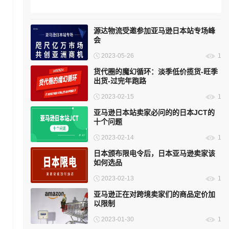
海外仓发展：动力与前行之路
源达物流受邀参加亚马逊日本站专场峰
会
2023-05-26
1
货代圈的魔幻循环：淡季低价揽货-旺季
出货-过完年跑路
2023-02-15
1
亚马逊日本站卖家必问的的日本JCT的
十个问题
2023-02-14
1
日本颁布限电令后，日本亚马逊卖家该
如何选品
2023-02-13
1
亚马逊正在对跨境卖家们的商品定价加
以限制
2023-01-30
1