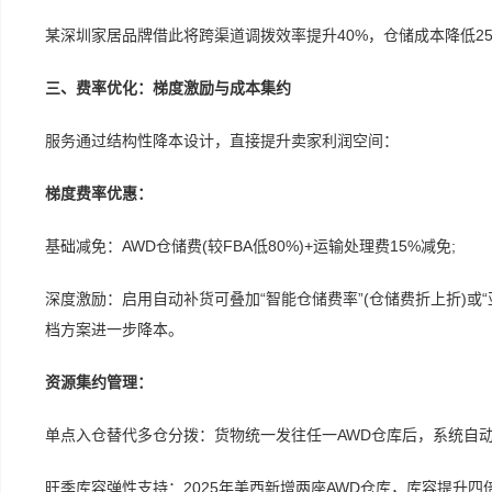
某深圳家居品牌借此将跨渠道调拨效率提升40%，仓储成本降低2
三、费率优化：梯度激励与成本集约
服务通过结构性降本设计，直接提升卖家利润空间：
梯度费率优惠：
基础减免：AWD仓储费(较FBA低80%)+运输处理费15%减免;
深度激励：启用自动补货可叠加“智能仓储费率”(仓储费折上折)或“亚马
档方案进一步降本。
资源集约管理：
单点入仓替代多仓分拨：货物统一发往任一AWD仓库后，系统自动
旺季库容弹性支持：2025年美西新增两座AWD仓库，库容提升四倍