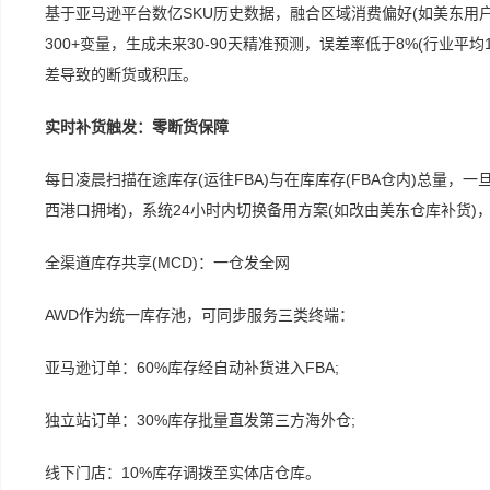
基于亚马逊平台数亿SKU历史数据，融合区域消费偏好(如美东用户
300+变量，生成未来30-90天精准预测，误差率低于8%(行业
差导致的断货或积压。
实时补货触发：零断货保障
每日凌晨扫描在途库存(运往FBA)与在库库存(FBA仓内)总量，
西港口拥堵)，系统24小时内切换备用方案(如改由美东仓库补货)，缺
全渠道库存共享(MCD)：一仓发全网
AWD作为统一库存池，可同步服务三类终端：
亚马逊订单：60%库存经自动补货进入FBA;
独立站订单：30%库存批量直发第三方海外仓;
线下门店：10%库存调拨至实体店仓库。