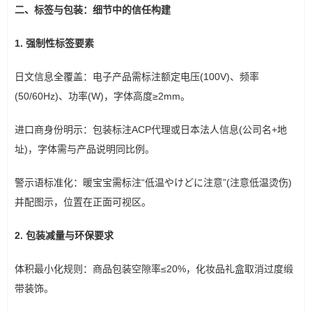
二、标签与包装：细节中的信任构建
1. 强制性标签要素
日文信息全覆盖：电子产品需标注额定电压(100V)、频率
(50/60Hz)、功率(W)，字体高度≥2mm。
进口商身份明示：包装标注ACP代理或日本法人信息(公司名+地
址)，字体需与产品说明同比例。
警示语标准化：暖宝宝需标注“低温やけどに注意”(注意低温烫伤)
并配图示，位置在正面可视区。
2. 包装减量与环保要求
体积最小化规则：商品包装空隙率≤20%，化妆品礼盒取消过度缎
带装饰。