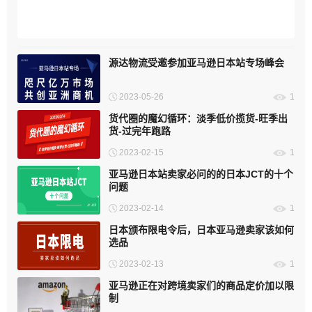
海外仓发展：动力与前行之路
源达物流受邀参加亚马逊日本站专场峰会
2023-05-26
1
货代圈的魔幻循环：淡季低价揽货-旺季出
货-过完年跑路
2023-02-15
1
亚马逊日本站卖家必问的的日本JCT的十个
问题
2023-02-14
1
日本颁布限电令后，日本亚马逊卖家该如何
选品
2023-02-13
1
亚马逊正在对跨境卖家们的商品定价加以限
制