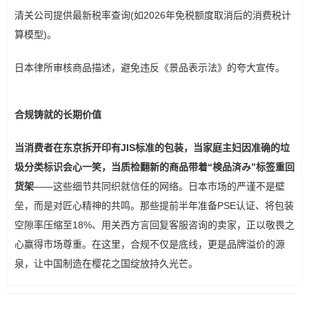
清关公司提供最新税率查询(如2026年免税额度取消后的消费税计
算模型)。
日本律所审核商品描述，避免违反《景品表示法》的夸大宣传。
合规铸就的长期价值
当消费者在东京拆开印有JIS标准的包装，当家庭主妇因准确的垃
圾分类标识会心一笑，当质检翻新的商品带着“検品済み”标签重回
货架
——这些细节共同织就信任的网络。日本市场的严谨不是壁
垒，而是对匠心精神的共鸣。那些提前半年准备PSE认证、将包装
空隙率压缩至18%、用关西方言回复客服咨询的卖家，正以敬畏之
心赢得市场尊重。在这里，合规不仅是底线，更是品牌溢价的源
泉，让中国制造在樱花之国绽放持久光芒。