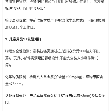
禁用宣称管控：严禁使用“抗菌”“可食用级”等暗示性词汇，包装需
标注“食品用”而非“食品级”。
检测周期优化：提前准备材质声明书(含化学结构式)，可缩短检测
周期至15个工作日。
3. 儿童用品ST认证矩阵
物理安全性检测：童装拉链需通过拉力测试(承受90N拉力不脱
落)，玩具小部件需满足防吞咽设计(不能完全装入小零件测试
筒)。
化学物质限制：检测八大重金属(铅含量≤90mg/kg)，织物甲醛含
量≤75ppm。
认证标识规范：产品本体需永久标注ST标志(高度≥3mm)及适龄范
围。