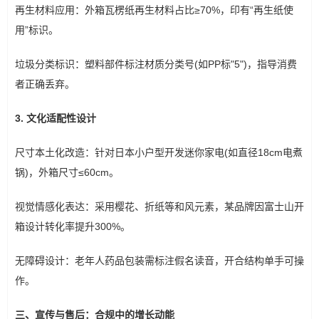
再生材料应用：外箱瓦楞纸再生材料占比≥70%，印有“再生纸使
用”标识。
垃圾分类标识：塑料部件标注材质分类号(如PP标"5")，指导消费
者正确丢弃。
3. 文化适配性设计
尺寸本土化改造：针对日本小户型开发迷你家电(如直径18cm电煮
锅)，外箱尺寸≤60cm。
视觉情感化表达：采用樱花、折纸等和风元素，某品牌因富士山开
箱设计转化率提升300%。
无障碍设计：老年人药品包装需标注假名读音，开合结构单手可操
作。
三、宣传与售后：合规中的增长动能