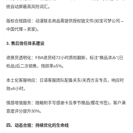
统自动屏蔽高风险词汇。
版权合规路径：动漫联名商品需提供授权链文件(如宝可梦公司→
中国代理→卖家)。
3. 售后信任体系建设
退换货透明化：FBA退货经72小时质检翻新，标注“検品済み”(已
检品)后二次销售，残损率≤5%。
本土化客服响应：日语客服团队配备关东/关西方言专员，响应时
效≤6小时。
情感增值服务：随箱附手写感谢卡及季节赠品(樱花书签)，客户满
意度评分提升30%。
四、动态合规：持续优化的生命线