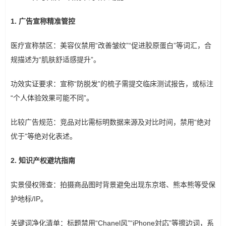
1. 广告宣称精准管控
医疗宣称禁区：美容仪禁用“改善皱纹”“促进胶原蛋白”等词汇，合
规描述为“肌肤舒适感提升”。
功效实证要求：宣称“防脱发”的梳子需提交临床测试报告，或标注
“个人体验效果可能不同”。
比较广告规范：竞品对比需标明数据来源及对比时间，禁用“绝对
优于”等绝对化表述。
2. 知识产权避坑指南
实景侵权筛查：拍摄商品图时背景避免出现东京塔、熊本熊等受保
护地标/IP。
关键词净化清单：标题禁用“Chanel风”“iPhone対応”等擦边词，系