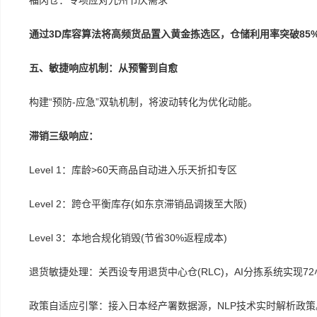
福冈仓：专项应对九州节庆需求
通过3D库容算法将高频货品置入黄金拣选区，仓储利用率突破85
五、敏捷响应机制：从预警到自愈
构建“预防-应急”双轨机制，将波动转化为优化动能。
滞销三级响应：
Level 1：库龄>60天商品自动进入乐天折扣专区
Level 2：跨仓平衡库存(如东京滞销品调拨至大阪)
Level 3：本地合规化销毁(节省30%返程成本)
退货敏捷处理：关西设专用退货中心仓(RLC)，AI分拣系统实现7
政策自适应引擎：接入日本经产署数据源，NLP技术实时解析政策。