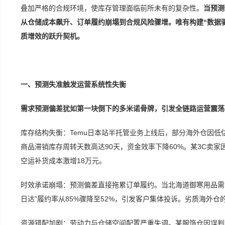
叠加严格的合规环境，使库存管理面临前所未有的复杂性。
当预测
从仓储成本飙升、订单履约崩塌到合规风险骤增。唯有构建“数据
质增效的跃升契机。
一、预测失准触发运营系统性失衡
需求预测偏差犹如第一块倒下的多米诺骨牌，引发全链路运营震荡
库存结构失衡：Temu日本站半托管业务上线后，部分海外仓因低
商品滞销库存周转天数高达90天，资金效率下降60%。某3C卖家
空运补货成本激增18万元。
时效承诺崩塌：预测偏差直接拖累订单履约。当北海道御寒用品需
日达”履约率从85%骤降至52%，引发客户集体投诉。劣质海外仓
资源错配加剧：劳动力与仓储空间配置严重失调。某服饰仓因误判