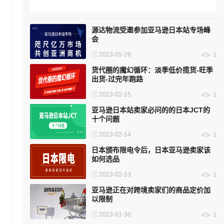
海外仓发展：动力与前行之路
源达物流受邀参加亚马逊日本站专场峰
会
2023-05-26
1
货代圈的魔幻循环：淡季低价揽货-旺季
出货-过完年跑路
2023-02-15
1
亚马逊日本站卖家必问的的日本JCT的
十个问题
2023-02-14
1
日本颁布限电令后，日本亚马逊卖家该
如何选品
2023-02-13
1
亚马逊正在对跨境卖家们的商品定价加
以限制
2023-01-30
1