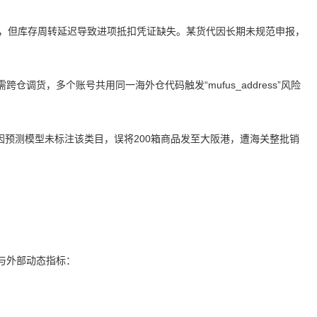
CT)，但库存周转延迟导致进项抵扣凭证缺失。某货代因长期未规范申报，
调货，多个账号共用同一海外仓代码触发“mufus_address”风险
因预测模型未标注该类目，误将200箱商品发至大阪港，遭海关整批销
QQ
)与外部动态指标：