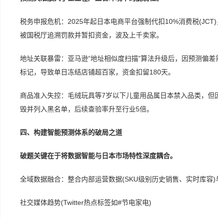
税务申报危机：2025年起日本电商平台强制代扣10%消费税(J
被国税厅追溯罚款并暂扣资金，波及上千卖家。
地址关联暴雷：亚马逊“地址相似度扫描”算法升级后，因预测偏差需跨仓
标记，导致单日冻结店铺超百家，资金扣留180天。
商品准入失控：毛绒玩具等7岁以下儿童用品属日本禁入品类，但
毁并列入黑名单，后续查验率升至行业5倍。
四、构建智能预测体系的破局之道
破题关键在于将数据智能与日本市场特性深度耦合。
全域数据融合：整合内部运营数据(SKU级别历史销售、实时库容
社交媒体趋势(Twitter热点标签如#节电家电)