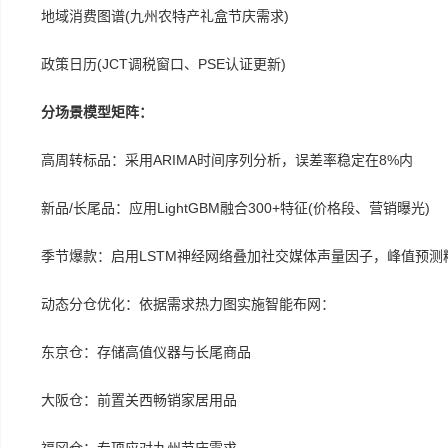
地域消费图谱(九州农特产礼盒节庆需求)
政策日历(JCT调税窗口、PSE认证更新)
分场景模型矩阵：
高周转标品：采用ARIMA时间序列分析，误差率稳定在8%内
新品/长尾品：应用LightGBM融合300+特征(价格段、营销曝光)
季节爆款：启用LSTM神经网络叠加社交媒体声量因子，峰值预测精
动态分仓优化：依据需求热力图实施智能布网：
东京仓：存储高值仪器与长尾商品
大阪仓：前置关西畅销家居用品