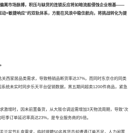
偏离市场脉搏，积压与缺货的连锁反应将如暗流般侵蚀企业根基——
驱动+敏捷响应”的双轨体系，方能在风浪中稳住航向，将挑战转化为提
。
估关西家居品类需求，导致畅销品断货率达37%，而同时东京仓的同类
因系统未实时同步乐天平台促销数据，黑五期间超卖1200件商品，紧急
求激增时，因未前置备货，从大阪仓调运需增加3天物流周期，导致“次
的旺季订单延迟率高达23%，是专业服务商的5倍。
盂兰盆节礼盒需求，临时增聘50名拣货员却遭遇订单不足，人力闲置