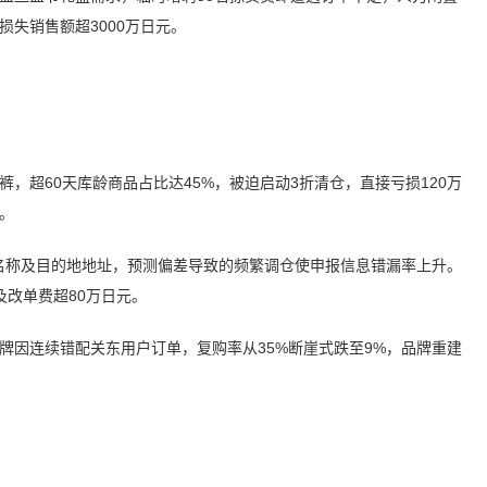
损失销售额超3000万日元。
，超60天库龄商品占比达45%，被迫启动3折清仓，直接亏损120万
。
台名称及目的地地址，预测偏差导致的频繁调仓使申报信息错漏率上升。
改单费超80万日元。
牌因连续错配关东用户订单，复购率从35%断崖式跌至9%，品牌重建