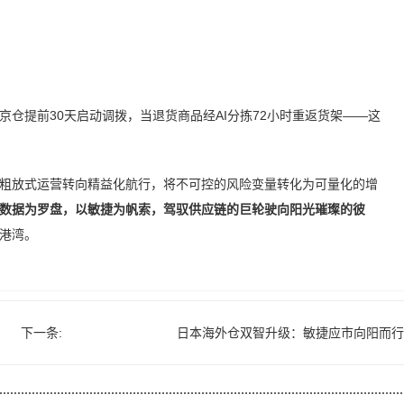
仓提前30天启动调拨，当退货商品经AI分拣72小时重返货架——这
粗放式运营转向精益化航行，将不可控的风险变量转化为可量化的增
数据为罗盘，以敏捷为帆索，驾驭供应链的巨轮驶向阳光璀璨的彼
港湾。
下一条:
日本海外仓双智升级：敏捷应市向阳而行