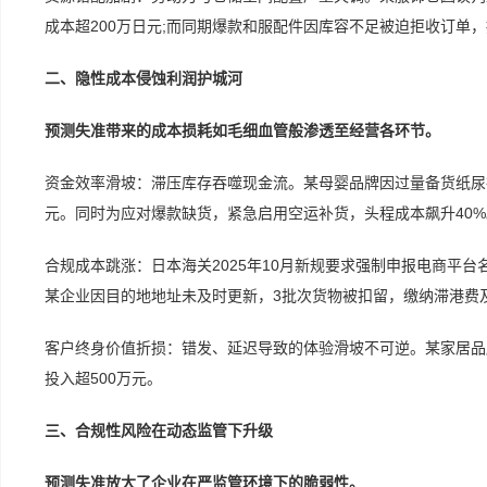
成本超200万日元;而同期爆款和服配件因库容不足被迫拒收订单，
二、隐性成本侵蚀利润护城河
预测失准带来的成本损耗如毛细血管般渗透至经营各环节。
资金效率滑坡：滞压库存吞噬现金流。某母婴品牌因过量备货纸尿裤
元。同时为应对爆款缺货，紧急启用空运补货，头程成本飙升40%
合规成本跳涨：日本海关2025年10月新规要求强制申报电商平
某企业因目的地地址未及时更新，3批次货物被扣留，缴纳滞港费及
客户终身价值折损：错发、延迟导致的体验滑坡不可逆。某家居品
投入超500万元。
三、合规性风险在动态监管下升级
预测失准放大了企业在严监管环境下的脆弱性。