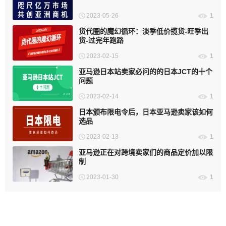
2023-05-26
1
货代圈的魔幻循环：淡季低价揽货-旺季出
货-过完年跑路
2023-02-15
1
亚马逊日本站卖家必问的的日本JCT的十个
问题
2023-02-14
1
日本颁布限电令后，日本亚马逊卖家该如何
选品
2023-02-13
1
亚马逊正在对跨境卖家们的商品定价加以限
制
2023-01-30
1