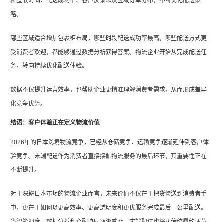
析签收时间、配送成功率、客户反馈以及区域订单分布，不断优化配送策
略。
哪些区域适合增加包裹柜布局，哪些时段配送成功率最高，哪些配送方式更
受消费者欢迎，都能够通过数据分析获得答案。物流企业开始从完成配送任
务，转向持续优化配送体验。
数据不仅提升运营效率，也帮助企业更精准理解消费者需求，从而形成差异
化竞争优势。
结语：客户体验正在定义物流价值
2026年的日本跨境物流竞争，已经从仓储竞争、运输竞争逐渐延伸到客户体
验竞争。末端配送作为消费者直接接触物流服务的最后环节，其重要性正在
不断提升。
对于深耕日本市场的物流企业而言，未来价值不仅在于把货物送到消费者手
中，更在于如何以更高效率、更高透明度和更优服务完成最后一公里配送。
当智能调度、数据分析和仓配协同逐渐普及，末端配送也将从传统履约环节